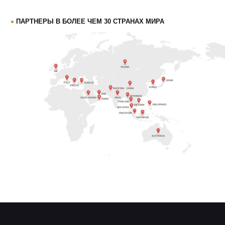
Навигация:
Контакты:
Эксклюзивный дистрибьютор на
Экзосомы Р198
территории России
– ООО Элементс
Научные публикации