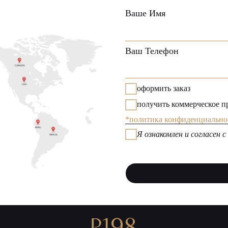
оформить заказ
получить коммерческое предложение
*политика конфиденциальности
Я ознакомлен и согласен с политикой ко
ОТПРАВИ
Экзосомы:
P198 ExoHealer
P198 ExoNature