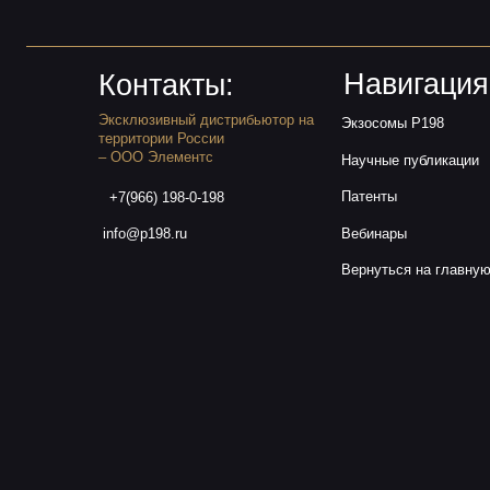
Патенты
+7(966) 198-0-198
info@p198.ru
Вебинары
Вернуться на главную
ОБЩЕСТВО С ОГРАНИЧЕННОЙ ОТВЕТСТВЕННОСТЬЮ "ЭЛЕМЕНТС"
Адрес: г. Москва, Нащокинский пер., д. 5 стр. 5
ИНН 9704244909 / КПП 770401001