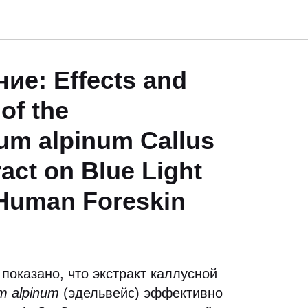
ие: Effects and
of the
um alpinum Callus
ract on Blue Light
Human Foreskin
показано, что экстракт каллусной
m alpinum
(эдельвейс) эффективно