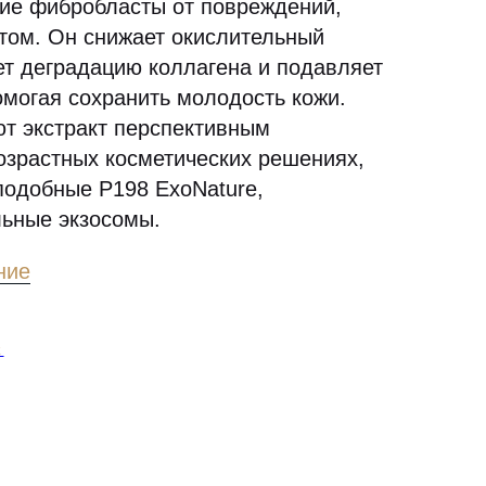
ие фибробласты от повреждений,
том. Он снижает окислительный
ет деградацию коллагена и подавляет
омогая сохранить молодость кожи.
т экстракт перспективным
озрастных косметических решениях,
подобные P198 ExoNature,
ьные экзосомы.
ние
E