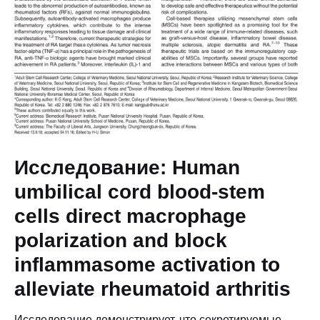
Исследование: Human
umbilical cord blood-stem
cells direct macrophage
polarization and block
inflammasome activation to
alleviate rheumatoid arthritis
Исследование демонстрирует, что секретируемые