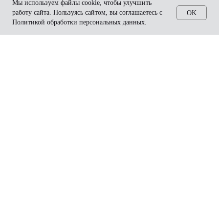
Мы используем файлы cookie, чтобы улучшить
P198 ExoNature
работу сайта. Пользуясь сайтом, вы соглашаетесь с
OK
P198 BOOSTING SOLUTION
Политикой обработки персональных данных.
Контакты:
+7(966) 198-0-198
info@p198.ru
Навигация:
Экзосомы Р198
Научные публикации
Патенты
Вебинары
Вернуться на главную
ОБЩЕСТВО С ОГРАНИЧЕННОЙ ОТВЕТСТВЕННОСТЬЮ "ЭЛЕМЕНТС"
Адрес: г. Москва, Нащокинский пер., д. 5 стр. 5
ИНН 9704244909 / КПП 770401001